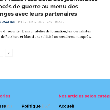
acés de guerre au menu des
nges avec leurs partenaires
EDACTION
FÉVRIER 22, 2024
0
2.3K
 -Insecurité : Dans un atelier de formation, les journalistes
 de Rutshuru et Masisi ont sollicité un encadrement auprès...
9
ories
Nos articles selon catég
ess
(9)
Politique
(167)
Accueil