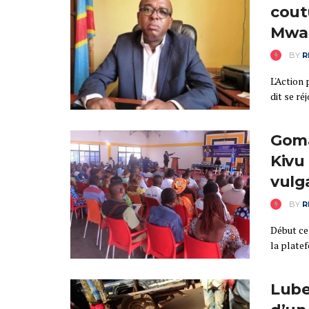
cout
Mwam
BY
R
L'Action
dit se ré
Goma
Kivu 
vulg
BY
R
Début ce 
la plate
Lube