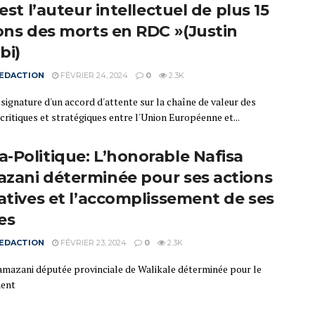
 est l’auteur intellectuel de plus 15
ions des morts en RDC »(Justin
bi)
EDACTION
FÉVRIER 24, 2024
0
2.3K
signature d'un accord d'attente sur la chaîne de valeur des
critiques et stratégiques entre l'Union Européenne et...
-Politique: L’honorable Nafisa
zani déterminée pour ses actions
tatives et l’accomplissement de ses
es
EDACTION
FÉVRIER 23, 2024
0
2.3K
amazani députée provinciale de Walikale déterminée pour le
ent