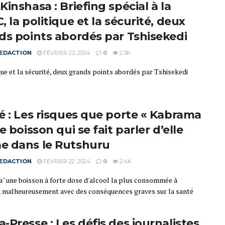
inshasa : Briefing spécial à la
 la politique et la sécurité, deux
ds points abordés par Tshisekedi
EDACTION
FÉVRIER 23, 2024
0
2.3K
que et la sécurité, deux grands points abordés par Tshisekedi
é : Les risques que porte « Kabrama
e boisson qui se fait parler d’elle
 dans le Rutshuru
EDACTION
FÉVRIER 22, 2024
0
2.4K
" une boisson à forte dose d'alcool la plus consommée à
 malheureusement avec des conséquences graves sur la santé
-Presse : Les défis des journalistes