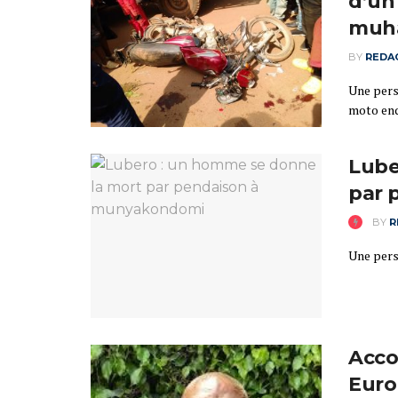
d’un 
muh
BY
REDA
Une pers
moto end
Lube
par 
BY
R
Une pers
Acco
Euro