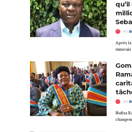
qu’il
mill
Seba
BY
R
Après la 
minerais 
Goma
Rama
cari
tâch
BY
R
Nafisa R
changem