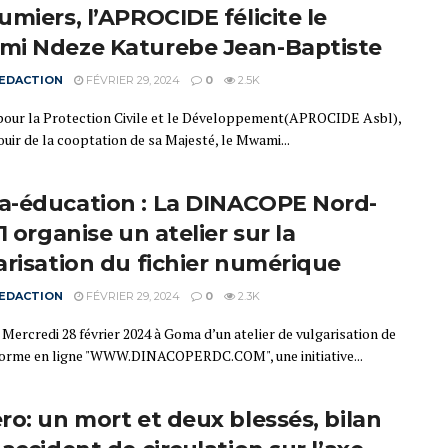
umiers, l’APROCIDE félicite le
i Ndeze Katurebe Jean-Baptiste
EDACTION
FÉVRIER 29, 2024
0
2.5K
 pour la Protection Civile et le Développement(APROCIDE Asbl),
jouir de la cooptation de sa Majesté, le Mwami...
-éducation : La DINACOPE Nord-
1 organise un atelier sur la
arisation du fichier numérique
EDACTION
FÉVRIER 29, 2024
0
2.3K
Mercredi 28 février 2024 à Goma d’un atelier de vulgarisation de
forme en ligne "WWW.DINACOPERDC.COM", une initiative...
ro: un mort et deux blessés, bilan