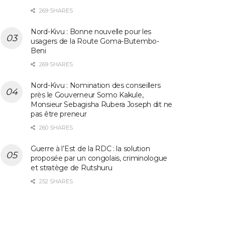
269 SHARES
Nord-Kivu : Bonne nouvelle pour les
usagers de la Route Goma-Butembo-
Beni
269 SHARES
‎Nord-Kivu : Nomination des conseillers
près le Gouverneur Somo Kakule,
Monsieur Sebagisha Rubera Joseph dit ne
pas être preneur‎
260 SHARES
Guerre à l’Est de la RDC : la solution
proposée par un congolais, criminologue
et stratège de Rutshuru
252 SHARES