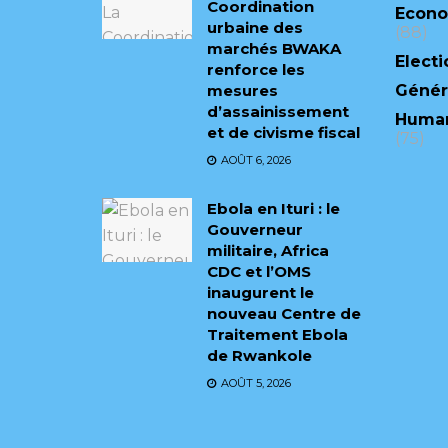
Coordination
Econ
urbaine des
(88)
marchés BWAKA
Electi
renforce les
mesures
Génér
d’assainissement
Human
et de civisme fiscal
(75)
AOÛT 6, 2026
Ebola en Ituri : le
Gouverneur
militaire, Africa
CDC et l’OMS
inaugurent le
nouveau Centre de
Traitement Ebola
de Rwankole
AOÛT 5, 2026