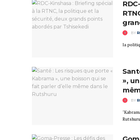
RDC-K
RTNC,
gran
BY
R
la politi
Sant
», un
même
BY
R
"Kabrama
Rutshuru
Goma