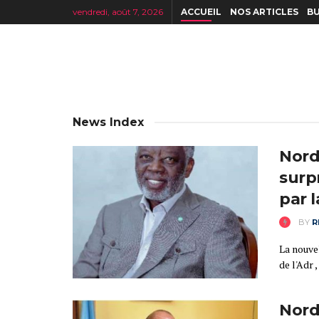
vendredi, août 7, 2026
ACCUEIL
NOS ARTICLES
BU
News Index
Nord
surp
par 
BY
R
La nouve
de l'Adr 
Nord