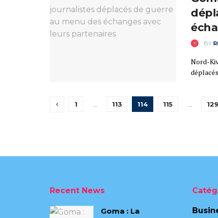
dépl
écha
BY
R
Nord-Kivu
déplacés
1
…
113
114
115
…
12
Recent News
Catég
Busin
Goma : La