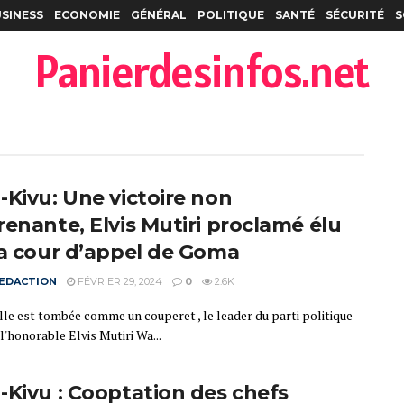
SINESS
ECONOMIE
GÉNÉRAL
POLITIQUE
SANTÉ
SÉCURITÉ
S
Panierdesinfos.net
-Kivu: Une victoire non
renante, Elvis Mutiri proclamé élu
la cour d’appel de Goma
EDACTION
FÉVRIER 29, 2024
0
2.6K
lle est tombée comme un couperet , le leader du parti politique
, l'honorable Elvis Mutiri Wa...
-Kivu : Cooptation des chefs