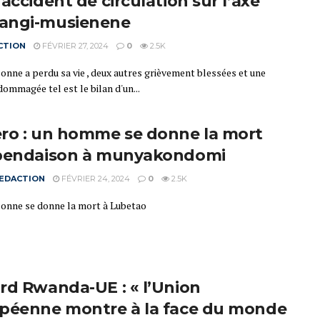
accident de circulation sur l’axe
angi-musienene
CTION
FÉVRIER 27, 2024
0
2.5K
onne a perdu sa vie , deux autres grièvement blessées et une
ommagée tel est le bilan d'un...
ro : un homme se donne la mort
pendaison à munyakondomi
EDACTION
FÉVRIER 24, 2024
0
2.5K
onne se donne la mort à Lubetao
rd Rwanda-UE : « l’Union
péenne montre à la face du monde