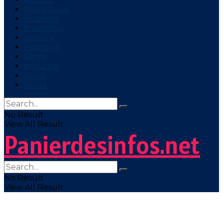
Nos articles
Business
Economie
Général
Politique
Santé
Sécurité
Social
Sport
No Result
View All Result
Panierdesinfos.net
No Result
View All Result