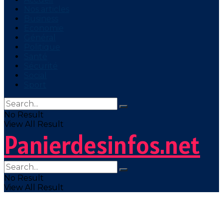
Nos articles
Business
Economie
Général
Politique
Santé
Sécurité
Social
Sport
No Result
View All Result
Panierdesinfos.net
No Result
View All Result