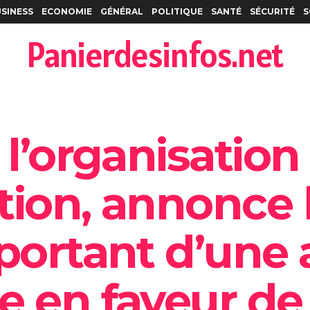
SINESS
ECONOMIE
GÉNÉRAL
POLITIQUE
SANTÉ
SÉCURITÉ
S
Panierdesinfos.net
 l’organisation
ion, annonce l
mportant d’une 
e en faveur de