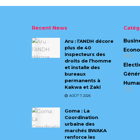
Recent News
Catég
Busin
Aru : l’ANDH décore
plus de 40
Econ
inspecteurs des
(88)
droits de l’homme
Electi
et installe des
bureaux
Génér
permanents à
Human
Kakwa et Zaki
(75)
AOÛT 7, 2026
Goma : La
Coordination
urbaine des
marchés BWAKA
renforce les