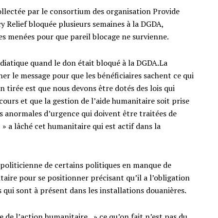
collectée par le consortium des organisation Provide
y Relief bloquée plusieurs semaines à la DGDA,
 menées pour que pareil blocage ne survienne.
édiatique quand le don était bloqué à la DGDA.La
onner le message pour que les bénéficiaires sachent ce qui
on tirée est que nous devons être dotés des lois qui
ours et que la gestion de l’aide humanitaire soit prise
s anormales d’urgence qui doivent être traitées de
 a lâché cet humanitaire qui est actif dans la
 politicienne de certains politiques en manque de
ire pour se positionner précisant qu’il a l’obligation
s qui sont à présent dans les installations douanières.
e de l’action humanitaire, » ce qu’on fait n’est pas du