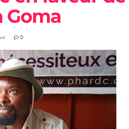
 à Goma
0
zed