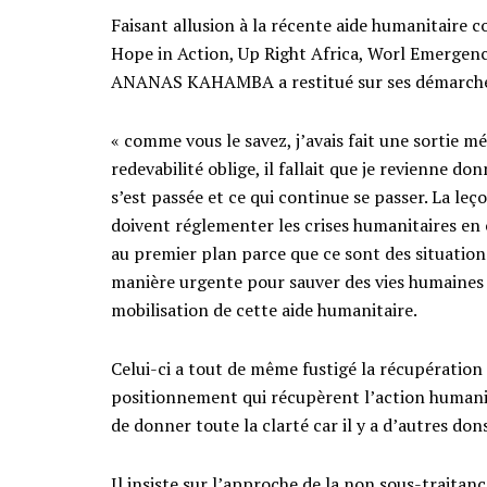
Faisant allusion à la récente aide humanitaire 
Hope in Action, Up Right Africa, Worl Emergenc
ANANAS KAHAMBA a restitué sur ses démarches
« comme vous le savez, j’avais fait une sortie m
redevabilité oblige, il fallait que je revienne d
s’est passée et ce qui continue se passer. La leç
doivent réglementer les crises humanitaires en c
au premier plan parce que ce sont des situation
manière urgente pour sauver des vies humaines »
mobilisation de cette aide humanitaire.
Celui-ci a tout de même fustigé la récupération
positionnement qui récupèrent l’action humanita
de donner toute la clarté car il y a d’autres don
Il insiste sur l’approche de la non sous-traitanc