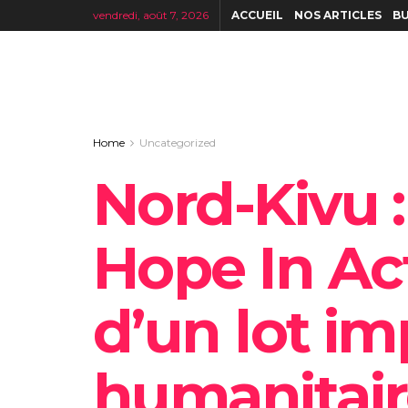
vendredi, août 7, 2026
ACCUEIL
NOS ARTICLES
BU
Home
Uncategorized
Nord-Kivu :
Hope In Act
d’un lot i
humanitair