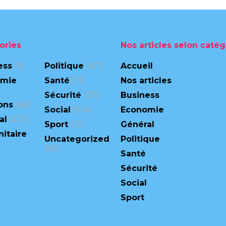
ories
Nos articles selon catég
ess
(9)
Politique
(167)
Accueil
omie
Santé
(71)
Nos articles
Sécurité
(311)
Business
ons
(48)
Social
(104)
Economie
al
(472)
Sport
(13)
Général
itaire
Uncategorized
Politique
(95)
Santé
Sécurité
Social
Sport