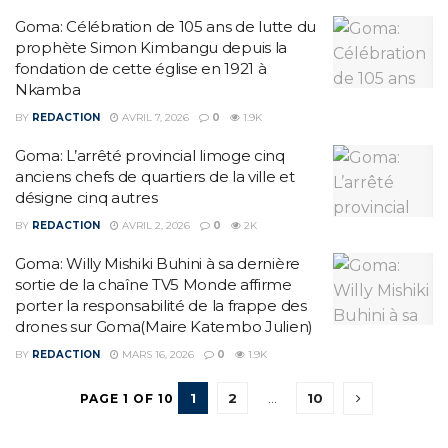
Goma: Célébration de 105 ans de lutte du
prophète Simon Kimbangu depuis la
fondation de cette église en 1921 à
Nkamba
BY
REDACTION
AVRIL 7, 2026
0
1.9K
Goma: L’arrêté provincial limoge cinq
anciens chefs de quartiers de la ville et
désigne cinq autres
BY
REDACTION
AVRIL 2, 2026
0
2K
Goma: Willy Mishiki Buhini à sa dernière
sortie de la chaîne TV5 Monde affirme
porter la responsabilité de la frappe des
drones sur Goma(Maire Katembo Julien)
BY
REDACTION
MARS 16, 2026
0
1.9K
1
2
…
10
PAGE 1 OF 10