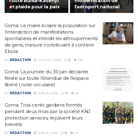
route Bunia–Kasenyi
modernisation de
et plaide pour la paix
l’aéroport national
Goma: Le maire éclaire la population sur
l’interdiction de manifestations
spontanées et interdit les attroupements
de gens, mesure contribuant à contenir
Ebola
BY
REDACTION
JUILLET 1, 2026
0
1.9K
Goma: La journée du 30 juin déclarée
fériée sur toute l’étendue de l’espace
libéré ( note circulaire)
BY
REDACTION
JUIN 30, 2026
0
2K
Goma: Trois cents gardiens formés
pendant deux mois par la société KNJ
protection services, reçoivent leurs
brevets
BY
REDACTION
JUIN 17, 2026
0
2K