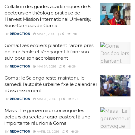
Collation des grades académiques de 5
docteurs en théologie pratique de
Harvest Mission International University,
Sous-Campus de Goma
BY
REDACTION
MAI 31, 2026
0
1.9K
Goma: Des écoliers plantent l’arbre près
de leur école et s’engagent à faire son
suivi pour son accroissement
BY
REDACTION
MAI 24, 2026
0
2K
Goma : le Salongo reste maintenu le
samedi, l’autorité urbaine fixe le calendrier
d’assainissement
BY
REDACTION
MAI 20, 2026
0
2.2K
Masisi : Le gouverneur convoque les
acteurs du secteur agro-pastoral à une
importante réunion à Goma
BY
REDACTION
AVRIL 22, 2026
0
2K