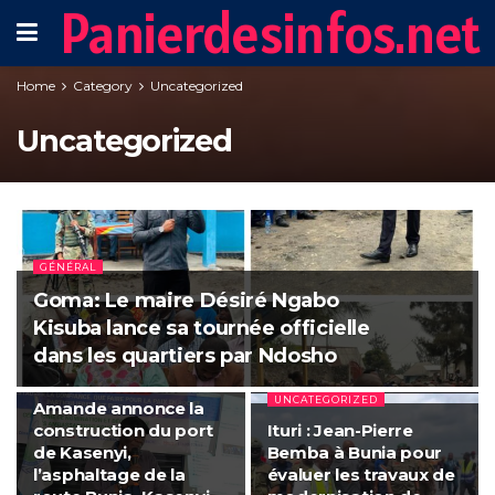
Panierdesinfos.net
Home
Category
Uncategorized
Uncategorized
GÉNÉRAL
Goma: Le maire Désiré Ngabo
Kisuba lance sa tournée officielle
dans les quartiers par Ndosho
UNCATEGORIZED
Ituri : Max Nissan
UNCATEGORIZED
Amande annonce la
construction du port
Ituri : Jean-Pierre
de Kasenyi,
Bemba à Bunia pour
l’asphaltage de la
évaluer les travaux de