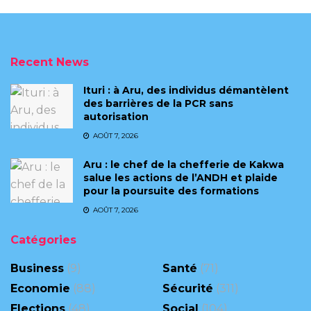
Recent News
Ituri : à Aru, des individus démantèlent
des barrières de la PCR sans
autorisation
AOÛT 7, 2026
Aru : le chef de la chefferie de Kakwa
salue les actions de l’ANDH et plaide
pour la poursuite des formations
AOÛT 7, 2026
Catégories
Business
(9)
Santé
(71)
Economie
(88)
Sécurité
(311)
Elections
(48)
Social
(104)