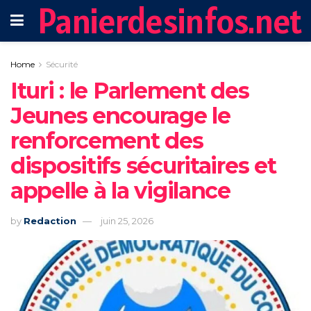
Panierdesinfos.net
Home
Sécurité
Ituri : le Parlement des
Jeunes encourage le
renforcement des
dispositifs sécuritaires et
appelle à la vigilance
by
Redaction
juin 25, 2026