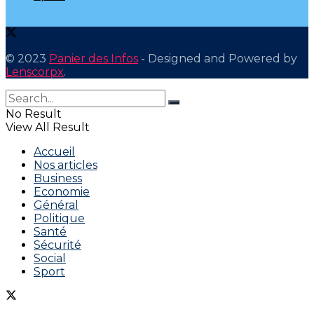
© 2023
Panier des Infos
- Designed and Powered by
Lenscorpx
.
No Result
View All Result
Accueil
Nos articles
Business
Economie
Général
Politique
Santé
Sécurité
Social
Sport