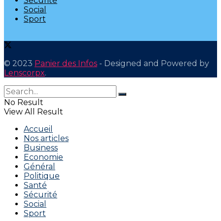
Sécurité
Social
Sport
© 2023
Panier des Infos
- Designed and Powered by
Lenscorpx
.
No Result
View All Result
Accueil
Nos articles
Business
Economie
Général
Politique
Santé
Sécurité
Social
Sport