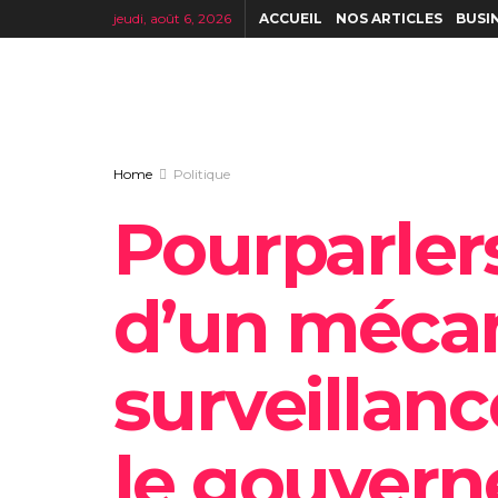
jeudi, août 6, 2026
ACCUEIL
NOS ARTICLES
BUSI
Home
Politique
Pourparler
d’un mécan
surveillanc
le gouvern