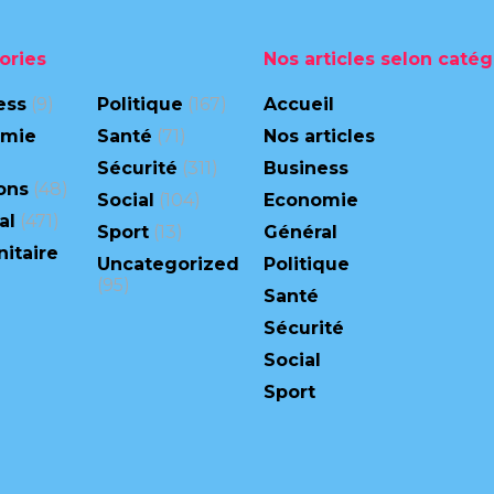
ories
Nos articles selon catég
ess
(9)
Politique
(167)
Accueil
omie
Santé
(71)
Nos articles
Sécurité
(311)
Business
ons
(48)
Social
(104)
Economie
al
(471)
Sport
(13)
Général
itaire
Uncategorized
Politique
(95)
Santé
Sécurité
Social
Sport