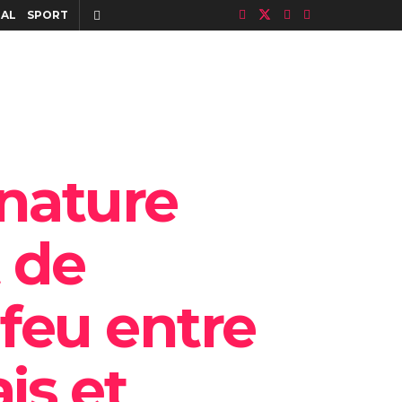
IAL
SPORT
gnature
 de
-feu entre
is et