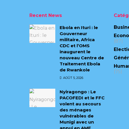
Recent News
Catég
Busin
Ebola en Ituri : le
Gouverneur
Econ
militaire, Africa
(87)
CDC et l’OMS
Electi
inaugurent le
nouveau Centre de
Génér
Traitement Ebola
Human
de Rwankole
(75)
AOÛT 5, 2026
‎Nyiragongo : Le
PACOFEDI et le FFC
volent au secours
des ménages
vulnérables de
Munigi avec un
appui en AME‎‎