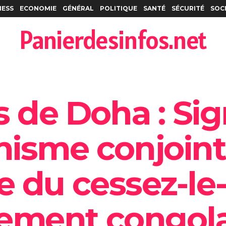
NESS
ECONOMIE
GÉNÉRAL
POLITIQUE
SANTÉ
SÉCURITÉ
SOC
Panierdesinfos.net
s de Doha : Si
isme conjoint
e du cessez-le
ement congola