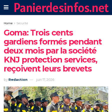
Panierdesinfos.net
Home
Sécurité
Goma: Trois cents
gardiens formés pendant
deux mois par la société
KNJ protection services,
reçoivent leurs brevets
by
Redaction
juin 17, 2026