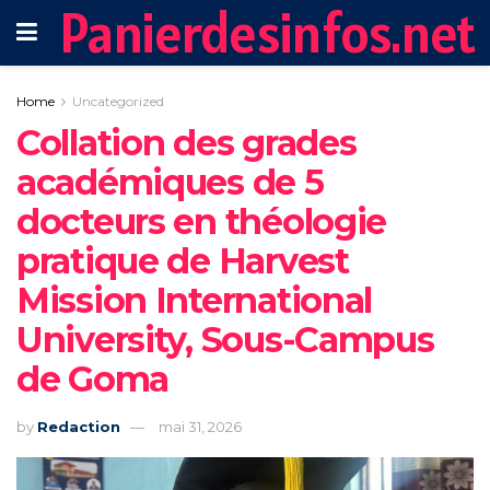
Panierdesinfos.net
Home
Uncategorized
Collation des grades
académiques de 5
docteurs en théologie
pratique de Harvest
Mission International
University, Sous-Campus
de Goma
by
Redaction
mai 31, 2026