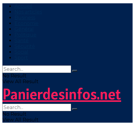
Accueil
Nos articles
Business
Economie
Général
Politique
Santé
Sécurité
Social
Sport
No Result
View All Result
Panierdesinfos.net
No Result
View All Result