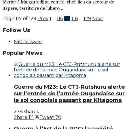
février à Manguredjipa centre, chef-lieu du secteur de
Bapere, territoire de lubero,...
Page 117 of 129
Prev
1
…
116
117
118
…
129
Next
Follow Us
640
Followers
Popular News
Guerre du M23: Le CTJ-Rutshuru alerte
sur l’entrée de l’armée Ougandaise sur
le sol congolais passant par Kitagoma
278 shares
Share
111
Tweet
70
Guerre à l’Est de la RDC: la société