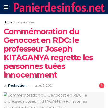
Panierdesinfos.net
Home
Humanitaire
Commémoration du
Genocost en RDC: le
professeur Joseph
KITAGANYA regrette les
personnes tuées
innocemment
by
Redaction
août 2, 2024