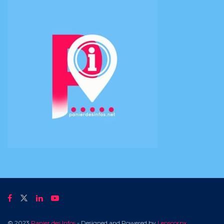
© 2023
Panier des Infos
- Designed and Powered by
Lenscorpx
.