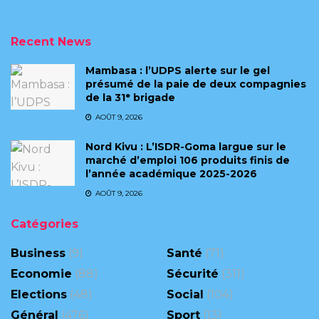
Recent News
Mambasa : l’UDPS alerte sur le gel
présumé de la paie de deux compagnies
de la 31ᵉ brigade
AOÛT 9, 2026
Nord Kivu : L’ISDR-Goma largue sur le
marché d’emploi 106 produits finis de
l’année académique 2025-2026
AOÛT 9, 2026
Catégories
Business
(9)
Santé
(71)
Economie
(88)
Sécurité
(311)
Elections
(48)
Social
(104)
Général
(476)
Sport
(13)