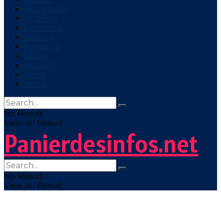
Nos articles
Business
Economie
Général
Politique
Santé
Sécurité
Social
Sport
No Result
View All Result
Panierdesinfos.net
No Result
View All Result