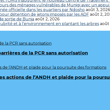
 CDC et l’OMS inaugurent le nouveau Centre de Traitemen
cours des ménages vulnérables de Munigi avec un appui 
ée officielle dans les quartiers par Ndosho
août 3, 2026
s pour détention de jetons imposés par les ADF
août 2, 2
 de sortie de Bunia
août 2, 2026
brité et à l’environnement en plantant les arbres
août
barrières de la PCR sans autorisation
 les actions de l’ANDH et plaide pour la pours