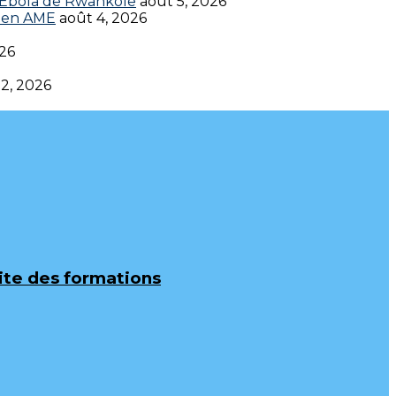
t Ebola de Rwankole
août 5, 2026
en AME‎‎
août 4, 2026
026
 2, 2026
uite des formations