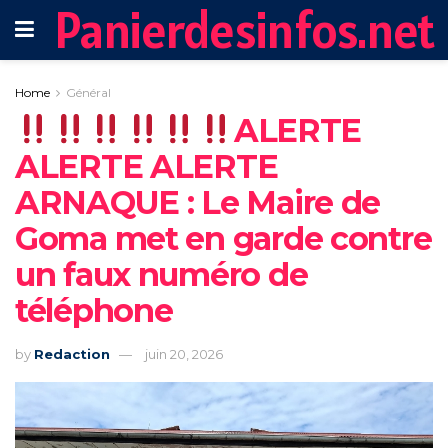
Panierdesinfos.net
Home
Général
ALERTE
ALERTE ALERTE
ARNAQUE : Le Maire de
Goma met en garde contre
un faux numéro de
téléphone
by
Redaction
juin 20, 2026