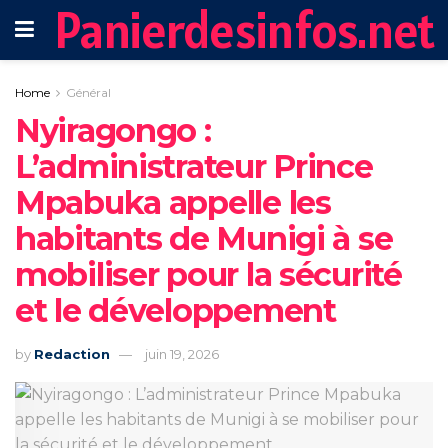
Panierdesinfos.net
Home
Général
‎Nyiragongo :
L’administrateur Prince
Mpabuka appelle les
habitants de Munigi à se
mobiliser pour la sécurité
et le développement
by
Redaction
juin 19, 2026