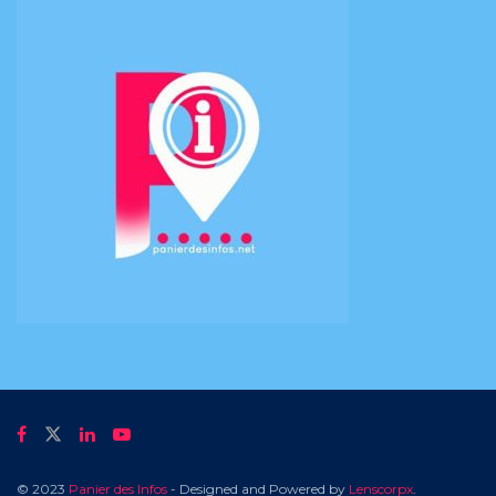
© 2023
Panier des Infos
- Designed and Powered by
Lenscorpx
.