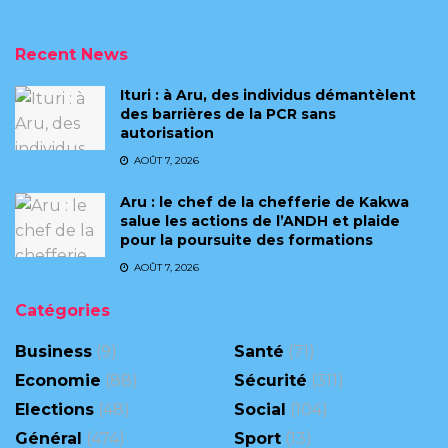
Recent News
Ituri : à Aru, des individus démantèlent
des barrières de la PCR sans
autorisation
AOÛT 7, 2026
Aru : le chef de la chefferie de Kakwa
salue les actions de l’ANDH et plaide
pour la poursuite des formations
AOÛT 7, 2026
Catégories
Business
(9)
Santé
(71)
Economie
(88)
Sécurité
(311)
Elections
(48)
Social
(104)
Général
(474)
Sport
(13)