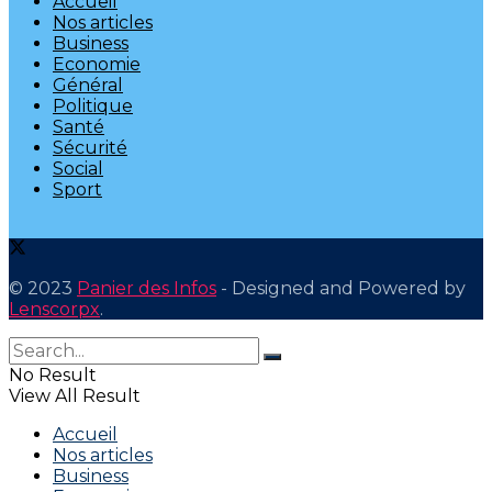
Accueil
Nos articles
Business
Economie
Général
Politique
Santé
Sécurité
Social
Sport
© 2023
Panier des Infos
- Designed and Powered by
Lenscorpx
.
No Result
View All Result
Accueil
Nos articles
Business