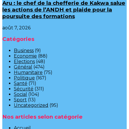
Aru : le chef de la chefferie de Kakwa salue
les actions de l’ANDH et plaide pour la
poursuite des formations
août 7, 2026
Catégories
Business
(9)
Economie
(88)
Elections
(48)
Général
(474)
Humanitaire
(75)
Politique
(167)
Santé
(71)
Sécurité
(311)
Social
(104)
Sport
(13)
Uncategorized
(95)
Nos articles selon catégorie
Accueil