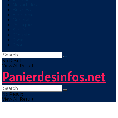
Nos articles
Business
Economie
Général
Politique
Santé
Sécurité
Social
Sport
No Result
View All Result
Panierdesinfos.net
No Result
View All Result