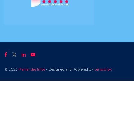
© 2023
Panier des Infos
- Designed and Powered by
Lenscorpx
.