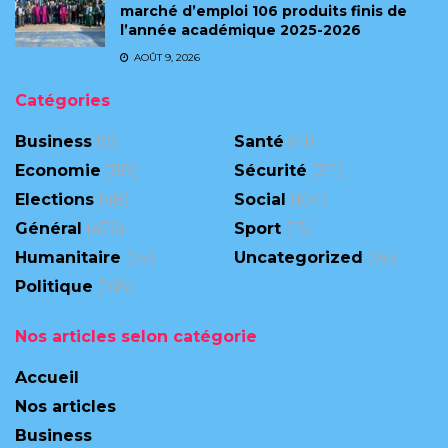
marché d’emploi 106 produits finis de
l’année académique 2025-2026
AOÛT 9, 2026
Catégories
Business
(9)
Santé
(71)
Economie
(88)
Sécurité
(311)
Elections
(48)
Social
(104)
Général
(476)
Sport
(13)
Humanitaire
(75)
Uncategorized
(95)
Politique
(168)
Nos articles selon catégorie
Accueil
Nos articles
Business