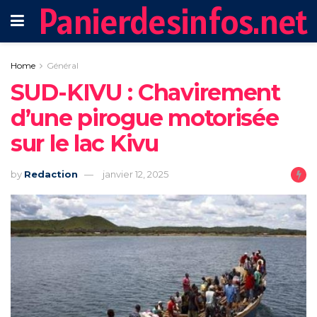
Panierdesinfos.net
Home
Général
SUD-KIVU : Chavirement
d’une pirogue motorisée
sur le lac Kivu
by
Redaction
janvier 12, 2025