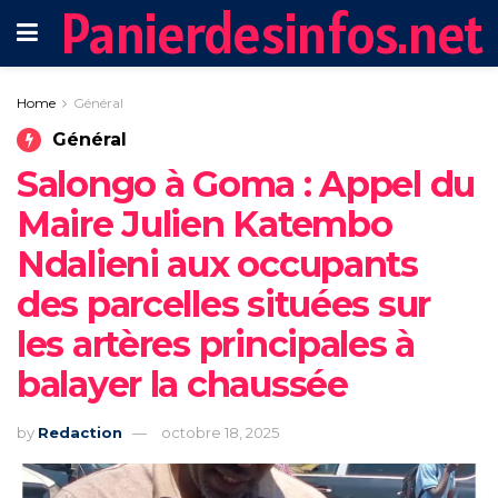
Panierdesinfos.net
Home
Général
Général
Salongo à Goma : Appel du
Maire Julien Katembo
Ndalieni aux occupants
des parcelles situées sur
les artères principales à
balayer la chaussée
by
Redaction
octobre 18, 2025