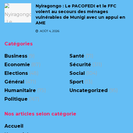
‎Nyiragongo : Le PACOFEDI et le FFC
volent au secours des ménages
vulnérables de Munigi avec un appui en
AME‎‎
AOÛT 4, 2026
Catégories
Business
(9)
Santé
(71)
Economie
(87)
Sécurité
(311)
Elections
(48)
Social
(104)
Général
(471)
Sport
(13)
Humanitaire
(75)
Uncategorized
(95)
Politique
(167)
Nos articles selon catégorie
Accueil