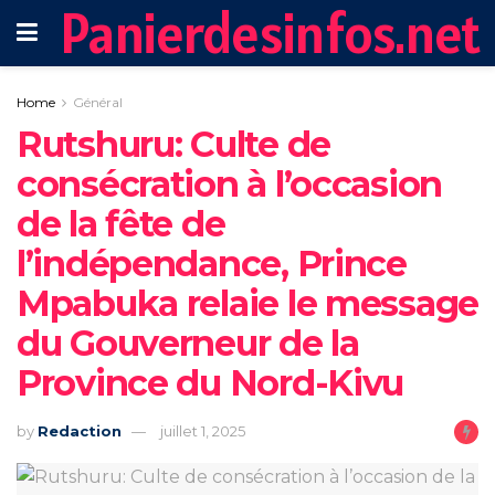
Panierdesinfos.net
Home
Général
‎Rutshuru: Culte de
consécration à l’occasion
de la fête de
l’indépendance, Prince
Mpabuka relaie le message
du Gouverneur de la
Province du Nord-Kivu
by
Redaction
juillet 1, 2025