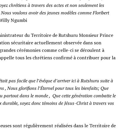
 soyez chrétiens à travers des actes et non seulement les
x. Nous voulons avoir des jeunes modèles comme Floribert
 Willy Ngumbi
ministrateur du Territoire de Rutshuru Monsieur Prince
uation sécuritaire actuellement observée dans son
es grandes cérémonies comme celle-ci se déroulent à
 appelle tous les chrétiens confirmé à contribuer pour la
it pas facile que l’évêque d’arriver ici à Rutshuru suite à
ans , Nous glorifions l’Éternel pour tous les bienfaits; Que
ieu partout dans le monde , Que cette génération combatte le
ix durable, soyez donc témoins de Jésus-Christ à travers vos
gieuses sont régulièrement réalisées dans le Territoire de