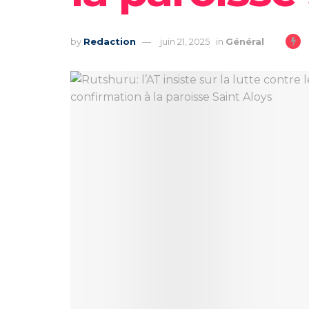
by
Redaction
juin 21, 2025
in
Général