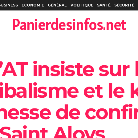
BUSINESS
ECONOMIE
GÉNÉRAL
POLITIQUE
SANTÉ
SÉCURITÉ
Panierdesinfos.net
’AT insiste sur 
ribalisme et le
esse de confi
 Saint Aloys