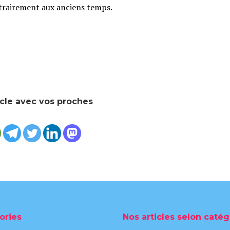
ontrairement aux anciens temps.
icle avec vos proches
ories
Nos articles selon catég