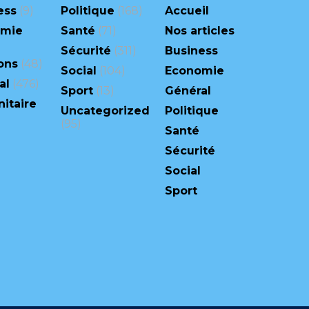
ess
(9)
Politique
(168)
Accueil
omie
Santé
(71)
Nos articles
Sécurité
(311)
Business
ons
(48)
Social
(104)
Economie
al
(476)
Sport
(13)
Général
itaire
Uncategorized
Politique
(95)
Santé
Sécurité
Social
Sport