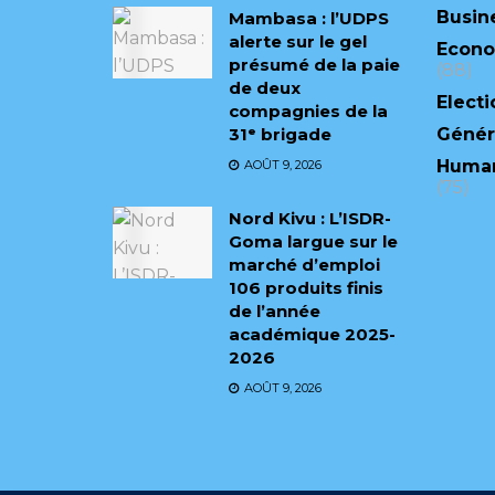
Busin
Mambasa : l’UDPS
alerte sur le gel
Econ
présumé de la paie
(88)
de deux
Electi
compagnies de la
31ᵉ brigade
Génér
Human
AOÛT 9, 2026
(75)
Nord Kivu : L’ISDR-
Goma largue sur le
marché d’emploi
106 produits finis
de l’année
académique 2025-
2026
AOÛT 9, 2026