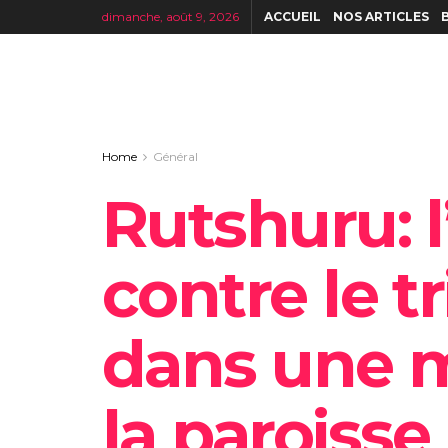
dimanche, août 9, 2026
ACCUEIL
NOS ARTICLES
Home
Général
‎Rutshuru: l
contre le t
dans une m
la paroisse