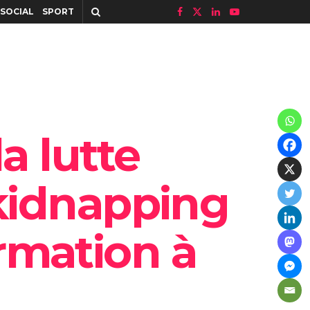
SOCIAL
SPORT
la lutte
 kidnapping
rmation à