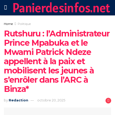
Panierdesinfos.net
Home
Politique
Rutshuru : l’Administrateur
Prince Mpabuka et le
Mwami Patrick Ndeze
appellent à la paix et
mobilisent les jeunes à
s’enrôler dans l’ARC à
Binza*‎‎
by
Redaction
octobre 20, 2025