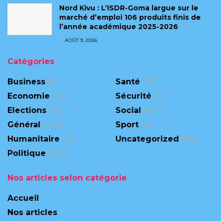
Nord Kivu : L’ISDR-Goma largue sur le
marché d’emploi 106 produits finis de
l’année académique 2025-2026
AOÛT 9, 2026
Catégories
Business
(9)
Santé
(71)
Economie
(88)
Sécurité
(311)
Elections
(48)
Social
(104)
Général
(476)
Sport
(13)
Humanitaire
(75)
Uncategorized
(95)
Politique
(168)
Nos articles selon catégorie
Accueil
Nos articles