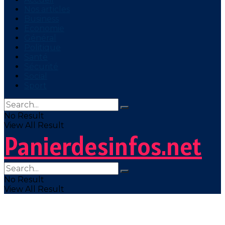
Nos articles
Business
Economie
Général
Politique
Santé
Sécurité
Social
Sport
No Result
View All Result
Panierdesinfos.net
No Result
View All Result