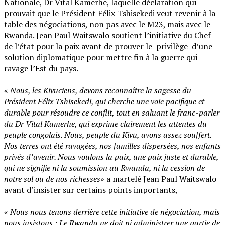
Nationale, Dr Vital Kamerhe, laquelle déclaration qui
prouvait que le Président Félix Tshisekedi veut revenir à la
table des négociations, non pas avec le M23, mais avec le
Rwanda. Jean Paul Waitswalo soutient l’initiative du Chef
de l’état pour la paix avant de prouver le privilège d’une
solution diplomatique pour mettre fin à la guerre qui
ravage l’Est du pays.
‎«
Nous, les Kivuciens, devons reconnaître la sagesse du
Président Félix Tshisekedi, qui cherche une voie pacifique et
durable pour résoudre ce conflit, tout en saluant le franc-parler
du Dr Vital Kamerhe, qui exprime clairement les attentes du
peuple congolais. Nous, peuple du Kivu, avons assez souffert.
Nos terres ont été ravagées, nos familles dispersées, nos enfants
privés d’avenir. Nous voulons la paix, une paix juste et durable,
qui ne signifie ni la soumission au Rwanda, ni la cession de
notre sol ou de nos richesses
» a martelé Jean Paul Waitswalo
avant d’insister sur certains points importants,
‎«
Nous nous tenons derrière cette initiative de négociation, mais
nous insistons : Le Rwanda ne doit ni administrer une partie de