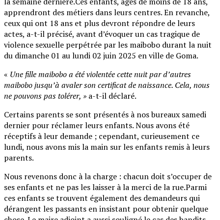
la semaine dernière.Ces enfants, âgés de moins de 18 ans,
apprendront des métiers dans leurs centres. En revanche,
ceux qui ont 18 ans et plus devront répondre de leurs
actes, a-t-il précisé, avant d’évoquer un cas tragique de
violence sexuelle perpétrée par les maibobo durant la nuit
du dimanche 01 au lundi 02 juin 2025 en ville de Goma.
«
Une fille maibobo a été violentée cette nuit par d’autres
maibobo jusqu’à avaler son certificat de naissance. Cela, nous
ne pouvons pas tolérer, »
a-t-il déclaré.
Certains parents se sont présentés à nos bureaux samedi
dernier pour réclamer leurs enfants. Nous avons été
réceptifs à leur demande ; cependant, curieusement ce
lundi, nous avons mis la main sur les enfants remis à leurs
parents.
Nous revenons donc à la charge : chacun doit s’occuper de
ses enfants et ne pas les laisser à la merci de la rue.Parmi
ces enfants se trouvent également des demandeurs qui
dérangent les passants en insistant pour obtenir quelque
chose. Le maire adjoint a aussi souligné le cas des bandits