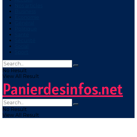
Nos articles
Business
Economie
Général
Politique
Santé
Sécurité
Social
Sport
No Result
View All Result
Panierdesinfos.net
No Result
View All Result