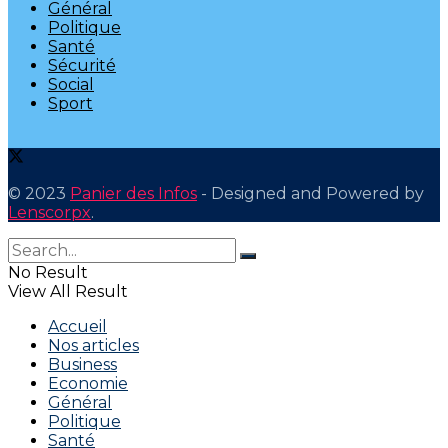
Général
Politique
Santé
Sécurité
Social
Sport
© 2023
Panier des Infos
- Designed and Powered by
Lenscorpx
.
No Result
View All Result
Accueil
Nos articles
Business
Economie
Général
Politique
Santé