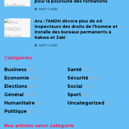
pour la poursuite des formations
AOÛT 7, 2026
Aru : l’ANDH décore plus de 40
inspecteurs des droits de l’homme et
installe des bureaux permanents à
Kakwa et Zaki
AOÛT 7, 2026
Catégories
Business
(9)
Santé
(71)
Economie
(88)
Sécurité
(311)
Elections
(48)
Social
(104)
Général
(473)
Sport
(13)
Humanitaire
(75)
Uncategorized
(95)
Politique
(167)
Nos articles selon catégorie