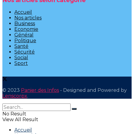
Nos articles selon catégorie
Accueil
Nos articles
Business
Economie
Général
Politique
Santé
Sécurité
Social
Sport
© 2023
Panier des Infos
- Designed and Powered by
Lenscorpx
.
No Result
View All Result
Accueil