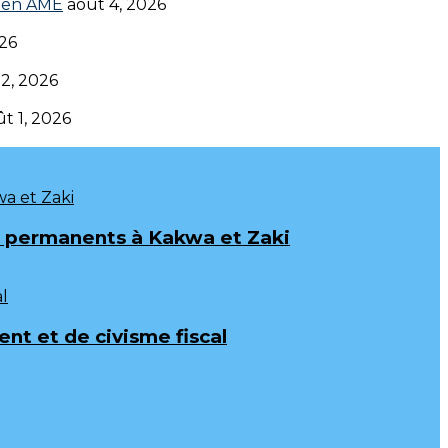
en AME‎‎
août 4, 2026
026
 2, 2026
t 1, 2026
ux permanents à Kakwa et Zaki
t et de civisme fiscal