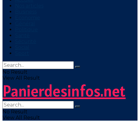
Nos articles
Business
Economie
Général
Politique
Santé
Sécurité
Social
Sport
No Result
View All Result
Panierdesinfos.net
No Result
View All Result