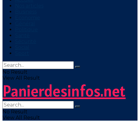
Nos articles
Business
Economie
Général
Politique
Santé
Sécurité
Social
Sport
No Result
View All Result
Panierdesinfos.net
No Result
View All Result