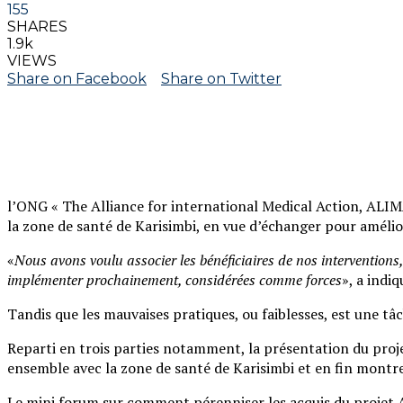
155
SHARES
1.9k
VIEWS
Share on Facebook
Share on Twitter
l’ONG « The Alliance for international Medical Action, ALIMA
la zone de santé de Karisimbi, en vue d’échanger pour amélio
«
Nous avons voulu associer les bénéficiaires de nos interventions,
implémenter prochainement, considérées comme forces
», a indi
Tandis que les mauvaises pratiques, ou faiblesses, est une tâ
Reparti en trois parties notamment, la présentation du proj
ensemble avec la zone de santé de Karisimbi et en fin montre
Le mini forum sur comment pérenniser les acquis du projet AL