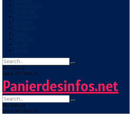
Nos articles
Business
Economie
Général
Politique
Santé
Sécurité
Social
Sport
No Result
View All Result
Panierdesinfos.net
No Result
View All Result