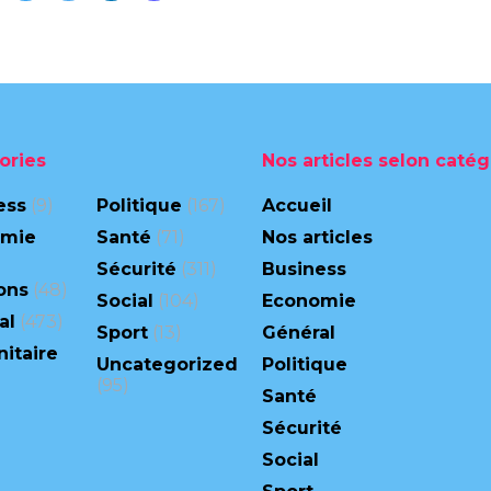
ories
Nos articles selon catég
ess
(9)
Politique
(167)
Accueil
omie
Santé
(71)
Nos articles
Sécurité
(311)
Business
ons
(48)
Social
(104)
Economie
al
(473)
Sport
(13)
Général
itaire
Uncategorized
Politique
(95)
Santé
Sécurité
Social