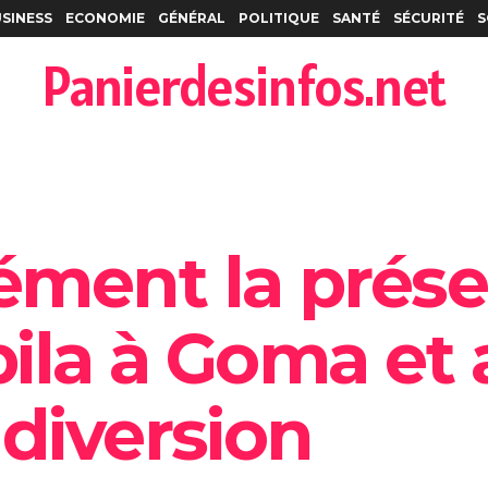
SINESS
ECONOMIE
GÉNÉRAL
POLITIQUE
SANTÉ
SÉCURITÉ
S
Panierdesinfos.net
ément la prés
ila à Goma et 
 diversion