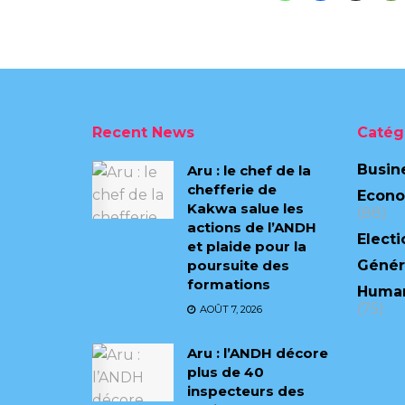
Recent News
Catég
Busin
Aru : le chef de la
chefferie de
Econ
Kakwa salue les
(88)
actions de l’ANDH
Electi
et plaide pour la
poursuite des
Génér
formations
Human
(75)
AOÛT 7, 2026
Aru : l’ANDH décore
plus de 40
inspecteurs des