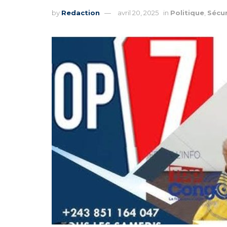
by
Redaction
avril 20, 2025
in
Politique
,
Sécur