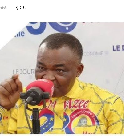
0
ité