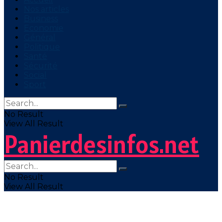
Nos articles
Business
Economie
Général
Politique
Santé
Sécurité
Social
Sport
No Result
View All Result
Panierdesinfos.net
No Result
View All Result