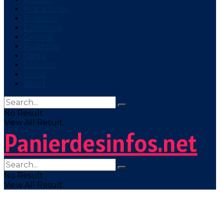
Nos articles
Business
Economie
Général
Politique
Santé
Sécurité
Social
Sport
No Result
View All Result
Panierdesinfos.net
No Result
View All Result