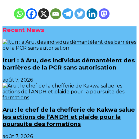
Recent News
Ituri : à Aru, des individus démantèlent des
barrières de la PCR sans autorisation
août 7, 2026
Aru : le chef de la chefferie de Kakwa salue
les actions de l’ANDH et plaide pour la
poursuite des formations
août 7, 2026