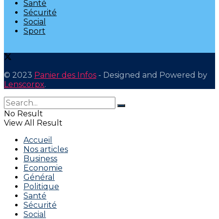
Santé
Sécurité
Social
Sport
© 2023
Panier des Infos
- Designed and Powered by
Lenscorpx
.
No Result
View All Result
Accueil
Nos articles
Business
Economie
Général
Politique
Santé
Sécurité
Social