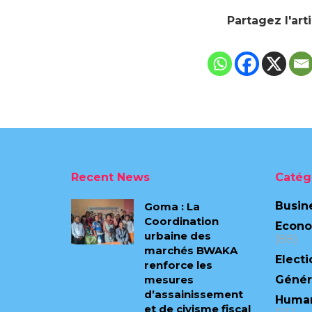
Partagez l'art
Recent News
Catég
Busin
Goma : La
Coordination
Econ
urbaine des
(88)
marchés BWAKA
Electi
renforce les
mesures
Génér
d’assainissement
Human
et de civisme fiscal