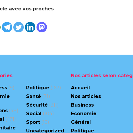
icle avec vos proches
ories
Nos articles selon catég
ess
(9)
Politique
(167)
Accueil
omie
Santé
(71)
Nos articles
Sécurité
(311)
Business
ons
(48)
Social
(104)
Economie
al
(471)
Sport
(13)
Général
itaire
Uncategorized
Politique