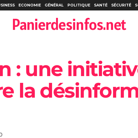
SINESS
ECONOMIE
GÉNÉRAL
POLITIQUE
SANTÉ
SÉCURITÉ
S
Panierdesinfos.net
 : une initiati
re la désinfor
0