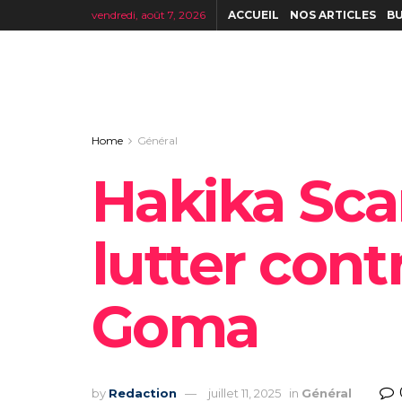
vendredi, août 7, 2026
ACCUEIL
NOS ARTICLES
BU
Home
Général
Hakika Scan
lutter cont
Goma
by
Redaction
juillet 11, 2025
in
Général