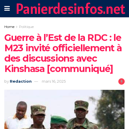
Panierdesinfos.net
Home
Politique
Guerre à l’Est de la RDC : le
M23 invité officiellement à
des discussions avec
Kinshasa [communiqué]
by
Redaction
mars 16, 2025