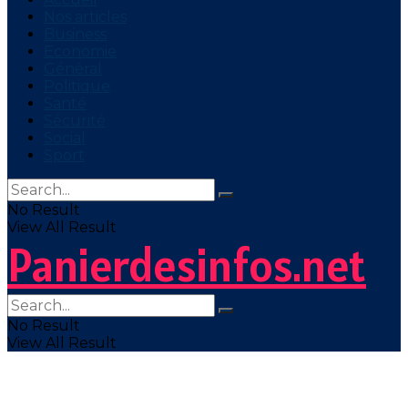
Nos articles
Business
Economie
Général
Politique
Santé
Sécurité
Social
Sport
No Result
View All Result
Panierdesinfos.net
No Result
View All Result