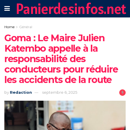
Panierdesinfos.net
Home
Général
Goma : Le Maire Julien
Katembo appelle à la
responsabilité des
conducteurs pour réduire
les accidents de la route
by
Redaction
septembre 6, 2025