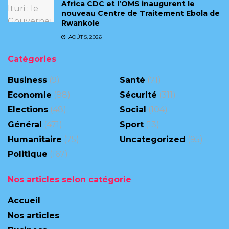
Africa CDC et l’OMS inaugurent le
nouveau Centre de Traitement Ebola de
Rwankole
AOÛT 5, 2026
Catégories
Business
(9)
Santé
(71)
Economie
(88)
Sécurité
(311)
Elections
(48)
Social
(104)
Général
(471)
Sport
(13)
Humanitaire
(75)
Uncategorized
(95)
Politique
(167)
Nos articles selon catégorie
Accueil
Nos articles