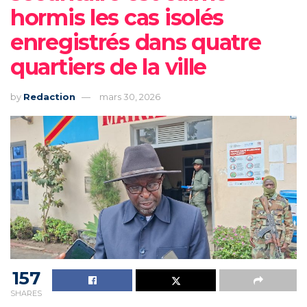
hormis les cas isolés
enregistrés dans quatre
quartiers de la ville
by
Redaction
mars 30, 2026
157
SHARES