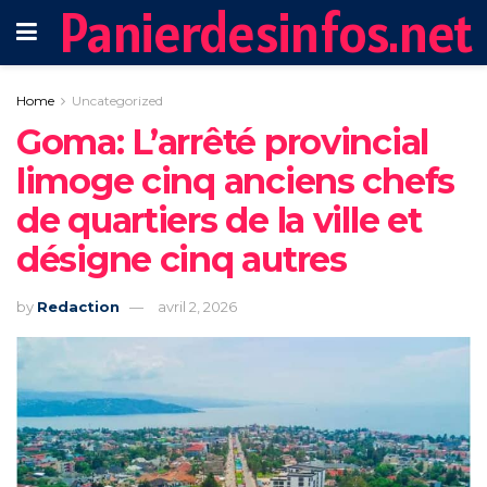
Panierdesinfos.net
Home
Uncategorized
Goma: L’arrêté provincial
limoge cinq anciens chefs
de quartiers de la ville et
désigne cinq autres
by
Redaction
avril 2, 2026