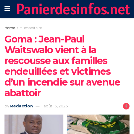
Panierdesinfos.net
Home
Humanitaire
‎Goma : Jean-Paul
Waitswalo vient à la
rescousse aux familles
endeuillées et victimes
d’un incendie sur avenue
abattoir
by
Redaction
août 13, 2025