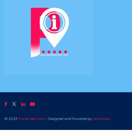
© 2023
Panier des Infos
- Designed and Powered by
Lenscorpx
.