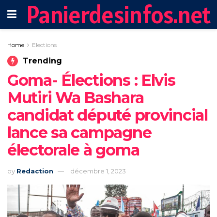
Panierdesinfos.net
Home
Elections
Trending
Goma- Élections : Elvis
Mutiri Wa Bashara
candidat député provincial
lance sa campagne
électorale à goma
by
Redaction
décembre 1, 2023