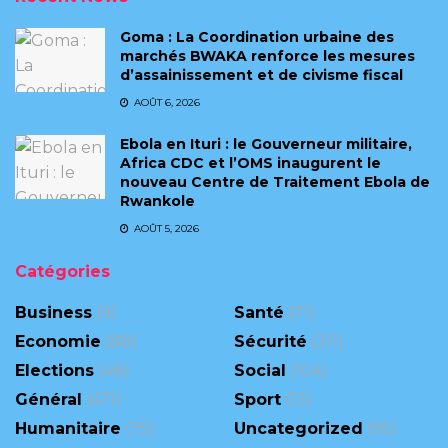
Goma : La Coordination urbaine des
marchés BWAKA renforce les mesures
d’assainissement et de civisme fiscal
AOÛT 6, 2026
Ebola en Ituri : le Gouverneur militaire,
Africa CDC et l’OMS inaugurent le
nouveau Centre de Traitement Ebola de
Rwankole
AOÛT 5, 2026
Catégories
Business
(9)
Santé
(71)
Economie
(88)
Sécurité
(311)
Elections
(48)
Social
(104)
Général
(471)
Sport
(13)
Humanitaire
(75)
Uncategorized
(95)