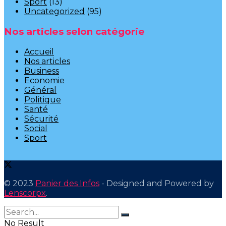
Sport
(13)
Uncategorized
(95)
Nos articles selon catégorie
Accueil
Nos articles
Business
Economie
Général
Politique
Santé
Sécurité
Social
Sport
© 2023
Panier des Infos
- Designed and Powered by
Lenscorpx
.
No Result