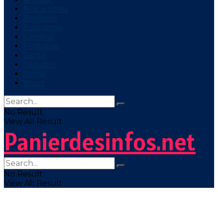
Nos articles
Business
Economie
Général
Politique
Santé
Sécurité
Social
Sport
No Result
View All Result
Panierdesinfos.net
No Result
View All Result