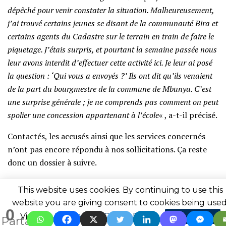
dépêché pour venir constater la situation. Malheureusement,
j’ai trouvé certains jeunes se disant de la communauté Bira et
certains agents du Cadastre sur le terrain en train de faire le
piquetage. J’étais surpris, et pourtant la semaine passée nous
leur avons interdit d’effectuer cette activité ici. Je leur ai posé
la question : ‘Qui vous a envoyés ?’ Ils ont dit qu’ils venaient
de la part du bourgmestre de la commune de Mbunya. C’est
une surprise générale ; je ne comprends pas comment on peut
spolier une concession appartenant à l’école
« , a-t-il précisé.
Contactés, les accusés ainsi que les services concernés
n’ont pas encore répondu à nos sollicitations. Ça reste
donc un dossier à suivre.
Jonathan Bavonga
This website uses cookies. By continuing to use this
website you are giving consent to cookies being used
0
Visit our
Privacy and Cookie Policy
.
I Agree
Partagez l'article avec vos proches
Partages