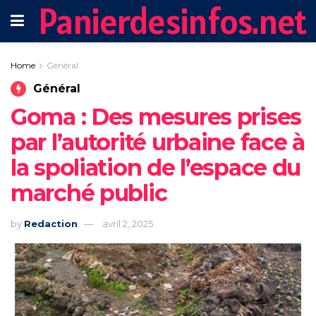
Panierdesinfos.net
Home
Général
Général
Goma : Des mesures prises
par l’autorité urbaine face à
la spoliation de l’espace du
marché public
by
Redaction
avril 2, 2025