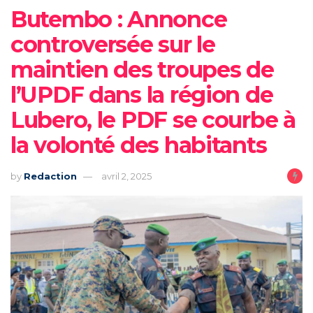
Butembo : Annonce
controversée sur le
maintien des troupes de
l’UPDF dans la région de
Lubero, le PDF se courbe à
la volonté des habitants
by
Redaction
avril 2, 2025