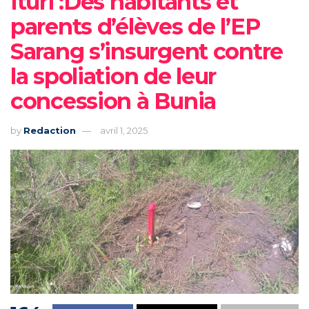
Ituri :Des habitants et
parents d’élèves de l’EP
Sarang s’insurgent contre
la spoliation de leur
concession à Bunia
by
Redaction
avril 1, 2025