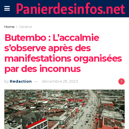
Panierdesinfos.net
Home
Général
Butembo : L’accalmie
s’observe après des
manifestations organisées
par des inconnus
by
Redaction
décembre 29, 2023