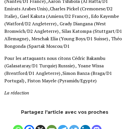
(Nantes/D1 France) ,Aaron Tshibola (Al Hatta/D1
Emirats Arabes Unis) ,Charles Pickel (Cremonese/D2
Italie) , Gael Kakuta (Amiens/D2 France) , Edo Kayembe
(Watford/D2 Angleterre) , Grady Diangana (West
Bromwich/D2 Angleterre) , Silas Katompa (Stuttgart/D1
Allemagne) , Meschak Elia (Young Boys/D1 Suisse) , Théo
Bongonda (Spartak Moscou/D1
Pour les attaquants nous citons Cédric Bakambu
(Galasataray/D1 Turquie) Russsie) , Yoane Wissa
(Brentford/D1 Angleterre) ,Simon Banza (Braga/D1
Portugal) , Fiston Mayele (Pyramids/Egypte)
La rédaction
Partagez l'article avec vos proches