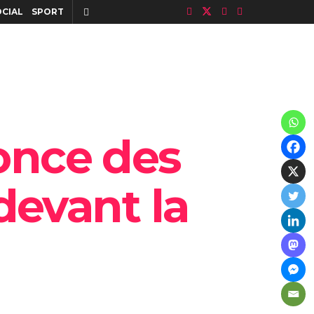
OCIAL
SPORT
once des
devant la