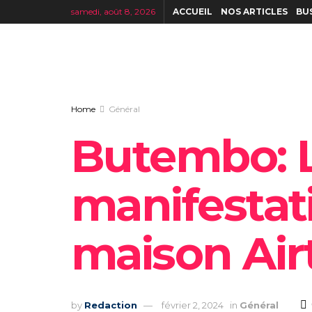
samedi, août 8, 2026
ACCUEIL
NOS ARTICLES
BU
Home
Général
Butembo: 
manifestat
maison Air
by
Redaction
février 2, 2024
in
Général