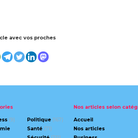
icle avec vos proches
ories
Nos articles selon catég
ess
(9)
Politique
(167)
Accueil
omie
Santé
(71)
Nos articles
Sécurité
(311)
Business