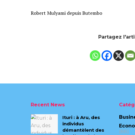
Robert Mulyami depuis Butembo
Partagez l'art
Recent News
Catég
Busin
Ituri : à Aru, des
individus
Econ
démantèlent des
(88)