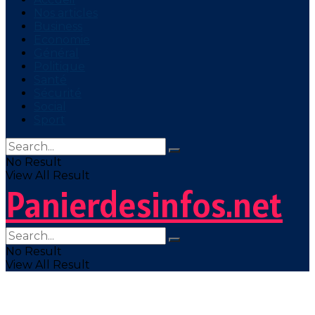
Nos articles
Business
Economie
Général
Politique
Santé
Sécurité
Social
Sport
No Result
View All Result
Panierdesinfos.net
No Result
View All Result